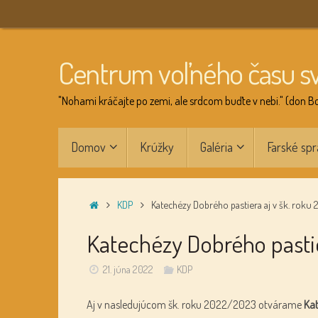
Skip
to
content
Centrum voľného času s
"Nohami kráčajte po zemi, ale srdcom buďte v nebi." (don B
Skip
Domov
Krúžky
Galéria
Farské spr
to
content
Home
KDP
Katechézy Dobrého pastiera aj v šk. rok
Katechézy Dobrého pastie
21. júna 2022
KDP
Aj v nasledujúcom šk. roku 2022/2023 otvárame
Kat