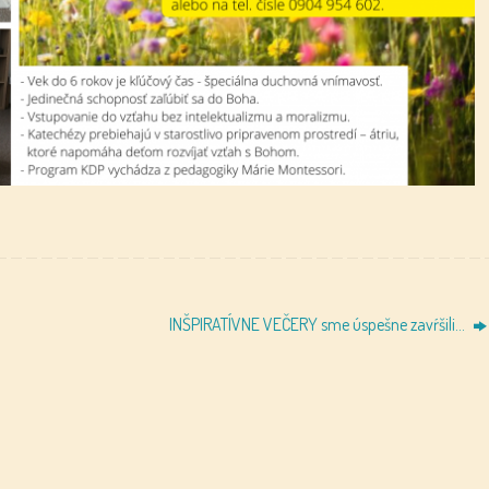
INŠPIRATÍVNE VEČERY sme úspešne zavŕšili…