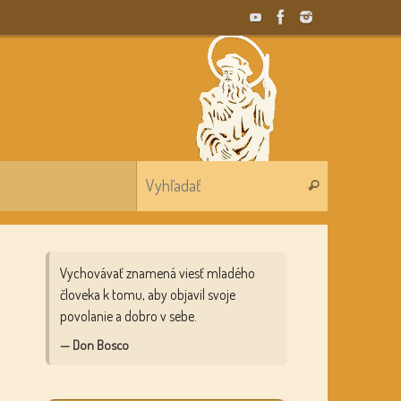
Search for:
Vyhľadať
Vychovávať znamená viesť mladého
človeka k tomu, aby objavil svoje
povolanie a dobro v sebe.
— Don Bosco