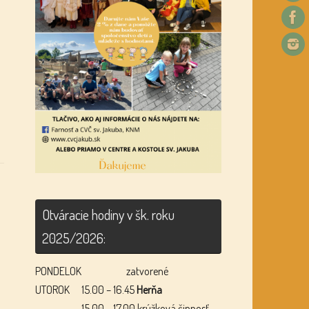
Otváracie hodiny v šk. roku
2025/2026:
PONDELOK
zatvorené
UTOROK
15.00 – 16.45
Herňa
15.00 – 17.00 krúžková činnosť