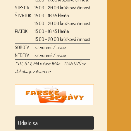
STREDA
15.00 – 20.00 krúžková činnosť
ŠTVRTOK
15.00 – 16.45
Herňa
15.00 – 20.00 krúžková činnosť
PIATOK
15.00 – 16.45
Herňa
15.00 – 20.00 krúžková činnosť
SOBOTA
zatvorené / akcie
NEDEĽA
zatvorené / akcie
* UT, ŠTV, PIA v čase 16:45 – 17:45 CVČ sv.
Jakuba je zatvorené.
Udialo sa