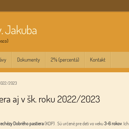
v. Jakuba
osco)
ávy
Dokumenty
2% (percentá)
Kontakt
u 2022/2023
ra aj v šk. roku 2022/2023
echézy Dobrého pastiera
(KDP) . Sú určené pre deti vo veku
3-6 rokov
. Ich