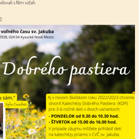
udovali s Ním vzťah.
2.