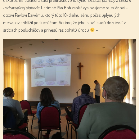
uzdravujúcej slobode.
Úprimné Pán Boh zaplať vyslovujeme saleziánovi –
otcovi Pavlovi Dzivému, ktorý túto 10-dielnu sériu počas uplynulých
mesiacov priblížil poslucháčom. Veríme, že jeho slová budú dozrievať v
srdciach poslucháčov a prinesú raz bohatú úrodu
–