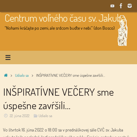
Skip
to
Centrum voľného času sv. Jakuba
content
"Nohami kráčajte po zemi, ale srdcom buďte v nebi." (don Bosco)
Home
Udialo sa
INŠPIRATÍVNE VEČERY sme úspešne zavŕšili…
INŠPIRATÍVNE VEČERY sme
úspešne zavŕšili…
22. júna 2022
Udialo sa
Vo štvrtok 16. júna 2022 o 18:00 sa v prednáškovej sále CVČ sv. Jakuba
uskutočnila posledná časť prednáškového cyklu
Emócie, potreby a cesta k