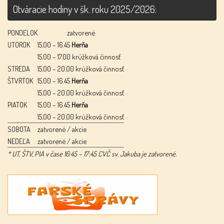
Otváracie hodiny v šk. roku 2025/2026:
PONDELOK
zatvorené
UTOROK
15.00 – 16.45
Herňa
15.00 – 17.00 krúžková činnosť
STREDA
15.00 – 20.00 krúžková činnosť
ŠTVRTOK
15.00 – 16.45
Herňa
15.00 – 20.00 krúžková činnosť
PIATOK
15.00 – 16.45
Herňa
15.00 – 20.00 krúžková činnosť
SOBOTA
zatvorené / akcie
NEDEĽA
zatvorené / akcie
* UT, ŠTV, PIA v čase 16:45 – 17:45 CVČ sv. Jakuba je zatvorené.