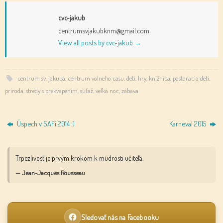
cvc-jakub
centrumsvjakubknm@gmail.com
View all posts by cvc-jakub
→
centrum sv. jakuba
,
centrum volneho casu
,
deti
,
hry
,
knižnica
,
pastoracia deti
,
príroda
,
stredy s prekvapením
,
súťaž
,
veľká noc
,
zábava
.
Úspech v SAFi 2014 :)
Karneval 2015
Trpezlivosť je prvým krokom k múdrosti učiteľa.
— Jean-Jacques Rousseau
Sledovať nás na Facebooku