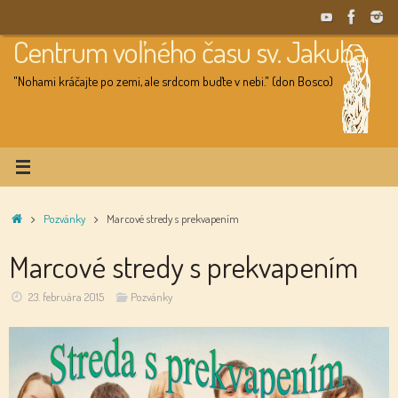
Skip
to
Centrum voľného času sv. Jakuba
content
"Nohami kráčajte po zemi, ale srdcom buďte v nebi." (don Bosco)
Home
Pozvánky
Marcové stredy s prekvapením
Marcové stredy s prekvapením
23. februára 2015
Pozvánky