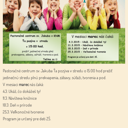
Pastoračné centrum sv. Jakuba Ťa pozýva v stredu o 15:00 hod prežiť
jedinečnú stredu plnú prekvapenia, zábavy, súťaži, tvorenia a pod.
V mesiaci
marec
nás čaká:
4.3. Ukáž, čo dokážeš ty!
11.3. Návšteva knižnice
18.3. Deň v prírode
25.3. Veľkonočné tvorenie
Program je určený pre deti ZŠ.