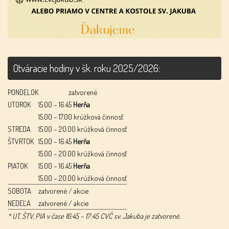
Otváracie hodiny v šk. roku 2025/2026:
PONDELOK
zatvorené
UTOROK
15.00 – 16.45
Herňa
15.00 – 17.00 krúžková činnosť
STREDA
15.00 – 20.00 krúžková činnosť
ŠTVRTOK
15.00 – 16.45
Herňa
15.00 – 20.00 krúžková činnosť
PIATOK
15.00 – 16.45
Herňa
15.00 – 20.00 krúžková činnosť
SOBOTA
zatvorené / akcie
NEDEĽA
zatvorené / akcie
* UT, ŠTV, PIA v čase 16:45 – 17:45 CVČ sv. Jakuba je zatvorené.