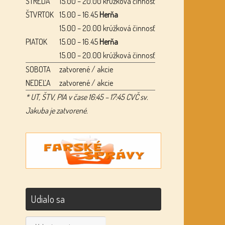
STREDA
15.00 – 20.00 krúžková činnosť
ŠTVRTOK
15.00 – 16.45
Herňa
15.00 – 20.00 krúžková činnosť
PIATOK
15.00 – 16.45
Herňa
15.00 – 20.00 krúžková činnosť
SOBOTA
zatvorené / akcie
NEDEĽA
zatvorené / akcie
* UT, ŠTV, PIA v čase 16:45 – 17:45 CVČ sv.
Jakuba je zatvorené.
Udialo sa
Udialo