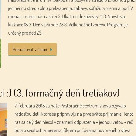
jedinečnú stredu plnú prekvapenia, zábavy, súťaži, tvorenia a pod. V
mesiaci marec nás čaká: 4.3. Ukáž, čo dokážeš ty! 11.3. Návšteva
knižnice 18.3. Deň v prírode 25.3. Veľkonočné tvorenie Program je
určený pre deti ZŠ.
Pokračovať v čítaní
ci :) (3. formačný deň tretiakov)
7. februára 2015 sa naše Pastoračné centrum znova ozývalo
radosťou detí, ktoré sa pripravujú na prvé sväté prijímanie. Tento
raz sa celý deň niesol v znamení odpustenia – jednou vetou – reč
bola o sviatosti zmierenia. Okrem počúvania hovoreného slova