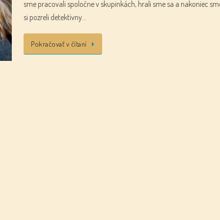
sme pracovali spoločne v skupinkách, hrali sme sa a nakoniec sm
si pozreli detektívny…
Pokračovať v čítaní