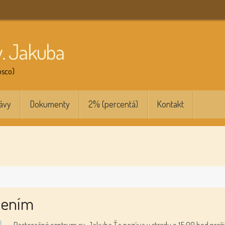
v. Jakuba
osco)
ávy
Dokumenty
2% (percentá)
Kontakt
pením
Pastoračné centrum sv. Jakuba Ťa pozýva v stredu o 15:00 hod preži