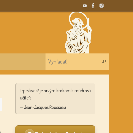
Search for:
Vyhľadať
Trpezlivosť je prvým krokom k múdrosti
učiteľa.
— Jean-Jacques Rousseau
ť