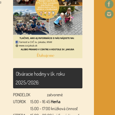
e
Otváracie hodiny v šk. roku
2025/2026:
PONDELOK
zatvorené
UTOROK
15.00 – 16.45
Herňa
15.00 – 17.00 krúžková činnosť