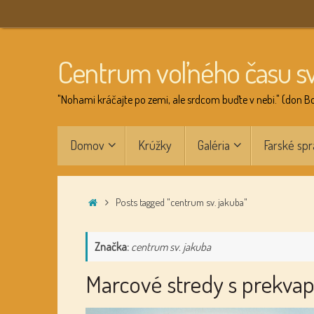
Skip
to
content
Centrum voľného času s
"Nohami kráčajte po zemi, ale srdcom buďte v nebi." (don B
Skip
Domov
Krúžky
Galéria
Farské spr
to
content
Home
Posts tagged "centrum sv. jakuba"
Značka:
centrum sv. jakuba
Marcové stredy s prekva