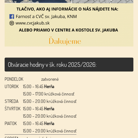
Otváracie hodiny v šk. roku 2025/2026:
PONDELOK
zatvorené
UTOROK
15.00 – 16.45
Herňa
15.00 – 17.00 krúžková činnosť
STREDA
15.00 – 20.00 krúžková činnosť
ŠTVRTOK
15.00 – 16.45
Herňa
15.00 – 20.00 krúžková činnosť
PIATOK
15.00 – 16.45
Herňa
15.00 – 20.00 krúžková činnosť