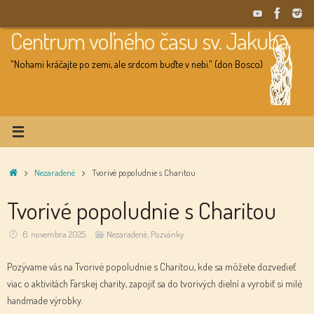
Skip
to
Centrum voľného času sv. Jakuba
content
"Nohami kráčajte po zemi, ale srdcom buďte v nebi." (don Bosco)
Home
Nezaradené
Tvorivé popoludnie s Charitou
Tvorivé popoludnie s Charitou
6. novembra 2025
Nezaradené
,
Pozvánky
Pozývame vás na Tvorivé popoludnie s Charitou, kde sa môžete dozvedieť
viac o aktivitách Farskej charity, zapojiť sa do tvorivých dielní a vyrobiť si milé
handmade výrobky.