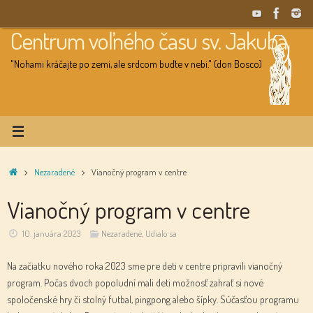
Skip
to
Centrum voľného času sv. Jakuba
content
"Nohami kráčajte po zemi, ale srdcom buďte v nebi." (don Bosco)
Home
Nezaradené
Vianočný program v centre
Vianočný program v centre
10. januára 2023
Nezaradené
,
Udialo sa
Na začiatku nového roka 2023 sme pre deti v centre pripravili vianočný
program. Počas dvoch popoludní mali deti možnosť zahrať si nové
spoločenské hry či stolný futbal, pingpong alebo šípky. Súčasťou programu