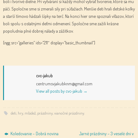
boli i tvorivé dielne. Pri vytváraní si každý mohol vybrať tvorenie, ktoré sa mu
páči. Spoločne sme si zmerali sily pri súťažiach. Menšie deti hrali detské kolky
a starší tímovo hádzali šípky na terč. Na konci hier sme spoznali víťazov, ktorí
boli spolu s ostatnými deťmi odmenení. Spoločne sme zažili krásne
popoludnia plné dobrej nálady a zážitkov.
[ngg src=“galleries“ ids=“211″ display=“basic_thumbnail“]
cvc-jakub
centrumsvjakubknm@gmail.com
View all posts by cvc-jakub
→
deti
,
hry
,
mládež
,
prázdniny
,
vianočné prázdniny
.
Koledovanie – Dobrá novina
Jarné prázdniny – 3 veselé dni v