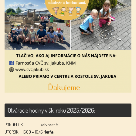
Otváracie hodiny v šk. roku 2025/2026:
PONDELOK
zatvorené
UTOROK
15.00 – 16.45
Herňa