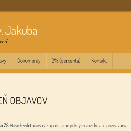
v. Jakuba
osco)
ávy
Dokumenty
2% (percentá)
Kontakt
EŇ OBJAVOV
ka ZŠ
. Našich výletníkov čakajú dni plné pekných zážitkov a spoznávania