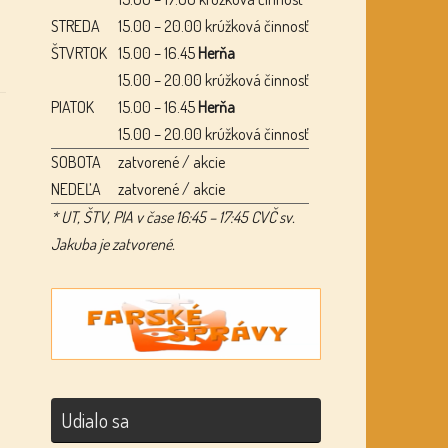
STREDA
15.00 – 20.00 krúžková činnosť
ŠTVRTOK
15.00 – 16.45
Herňa
15.00 – 20.00 krúžková činnosť
PIATOK
15.00 – 16.45
Herňa
15.00 – 20.00 krúžková činnosť
SOBOTA
zatvorené / akcie
NEDEĽA
zatvorené / akcie
* UT, ŠTV, PIA v čase 16:45 – 17:45 CVČ sv.
Jakuba je zatvorené.
Udialo sa