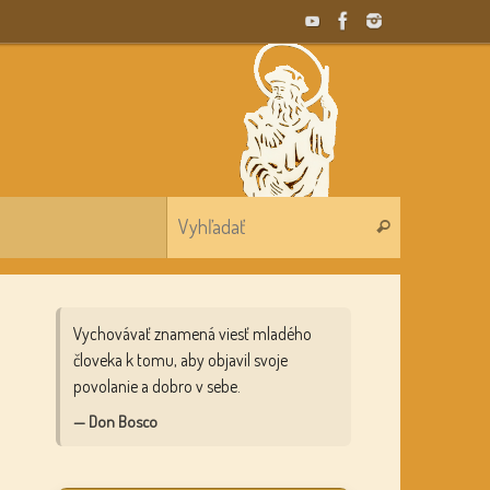
Search for:
Vyhľadať
Vychovávať znamená viesť mladého
človeka k tomu, aby objavil svoje
povolanie a dobro v sebe.
— Don Bosco