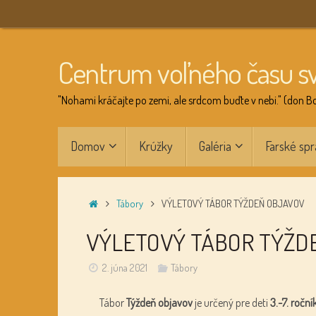
Skip
to
content
Centrum voľného času s
"Nohami kráčajte po zemi, ale srdcom buďte v nebi." (don B
Skip
Domov
Krúžky
Galéria
Farské spr
to
content
Home
Tábory
VÝLETOVÝ TÁBOR TÝŽDEŇ OBJAVOV
VÝLETOVÝ TÁBOR TÝŽD
2. júna 2021
Tábory
Tábor
Týždeň objavov
je určený pre deti
3.-7. roční