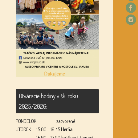
Otváracie hodiny v šk. roku
2025/2026:
PONDELOK
zatvorené
UTOROK
15.00 – 16.45
Herňa
15.00 – 17.00 krúžková činnosť