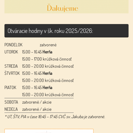
Otváracie hodiny v šk. roku 2025/2026:
PONDELOK
zatvorené
UTOROK
15.00 – 16.45
Herňa
15.00 – 17.00 krúžková činnosť
STREDA
15.00 – 20.00 krúžková činnosť
ŠTVRTOK
15.00 – 16.45
Herňa
15.00 – 20.00 krúžková činnosť
PIATOK
15.00 – 16.45
Herňa
15.00 – 20.00 krúžková činnosť
SOBOTA
zatvorené / akcie
NEDEĽA
zatvorené / akcie
* UT, ŠTV, PIA v čase 16:45 – 17:45 CVČ sv. Jakuba je zatvorené.