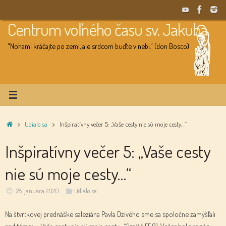
Skip
to
Centrum voľného času sv. Jakuba
content
"Nohami kráčajte po zemi, ale srdcom buďte v nebi." (don Bosco)
Home
Udialo sa
Inšpiratívny večer 5: „Vaše cesty nie sú moje cesty…“
Inšpiratívny večer 5: „Vaše cesty
nie sú moje cesty…“
28. januára 2020
Udialo sa
Na štvrtkovej prednáške saleziána Pavla Dzivého sme sa spoločne zamýšľali
nad témou
„Vaše cesty nie sú moje cesty…“
(Izaiáš 55,8). Večer bol pre nás