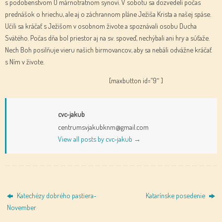
s podobenstvom O márnotratnom synovi. V sobotu sa dozvedeli počas
prednášok o hriechu, ale aj o záchrannom pláne Ježiša Krista a našej spáse.
Učili sa kráčať s Ježišom v osobnom živote a spoznávali osobu Ducha
Svätého. Počas dňa bol priestor aj na sv. spoveď, nechýbali ani hry a súťaže.
Nech Boh posilňuje vieru našich birmovancov, aby sa nebáli odvážne kráčať
s Ním v živote.
[maxbutton id=“9″ ]
cvc-jakub
centrumsvjakubknm@gmail.com
View all posts by cvc-jakub
→
Katechézy dobrého pastiera-
Katarínske posedenie
November