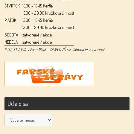
ŠTVRTOK
15.00 – 16.45
Herňa
15.00 – 20.00 krúžková činnosť
PIATOK
15.00 – 16.45
Herňa
15.00 – 20.00 krúžková činnosť
SOBOTA
zatvorené / akcie
NEDEĽA
zatvorené / akcie
* UT, ŠTV, PIA v čase 16:45 – 17:45 CVČ sv. Jakuba je zatvorené.
Udialo sa
Udialo
sa