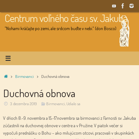
Skip
to
Centrum voľného času sv. Jakuba
content
"Nohami kráčajte po zemi, ale srdcom buďte v nebi." (don Bosco)
Home
Birmovanci
Duchovná obnova
Duchovná obnova
3. decembra 2019
Birmovanci
,
Udialo sa
V dňoch 8.-9. novembra a 15.-17.novembra sa birmovanci z Farnosti sv. Jakuba
zúčastnili na duchovnej obnove v centre a v Pružine. V piatok večer si
vypočuli prednášku o Bohu – ako milujúcom otcovi, pracovali v skupinkách