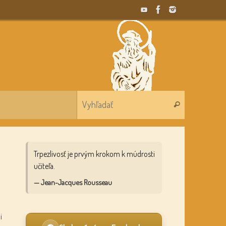
Search for:
Vyhľadať
Trpezlivosť je prvým krokom k múdrosti
učiteľa.
— Jean-Jacques Rousseau
i