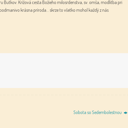
u Butkov. Krížová cesta Božieho milosrdenstva, sv. omša, modlitba pri
i podmanivo krásna príroda… skrze to všetko mohol každý z nás
Sobota so Sedembolestnou