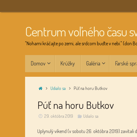
Skip
to
content
Centrum voľného času s
"Nohami kráčajte po zemi, ale srdcom buďte v nebi." (don B
Skip
Domov
Krúžky
Galéria
Farské spr
to
content
Home
Udialo sa
Púť na horu Butkov
Púť na horu Butkov
29. októbra 2019
Udialo sa
Uplynulý víkend (v sobotu 26. októbra 2019) zavítal