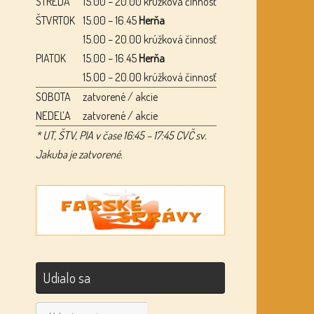
STREDA
15.00 – 20.00 krúžková činnosť
ŠTVRTOK
15.00 – 16.45
Herňa
15.00 – 20.00 krúžková činnosť
PIATOK
15.00 – 16.45
Herňa
15.00 – 20.00 krúžková činnosť
SOBOTA
zatvorené / akcie
NEDEĽA
zatvorené / akcie
* UT, ŠTV, PIA v čase 16:45 – 17:45 CVČ sv.
Jakuba je zatvorené.
Udialo sa
Udialo