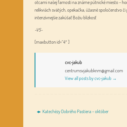
otcami našej farnosti na známe pútnické miesto – hor
relikviách svätých, opekačka, úžasné spoločenstvo č
intenzívnejšie zakúšať Božiu blízkosť
-VS-
[maxbutton id=“4″ ]
cvc-jakub
centrumsvjakubknm@gmail.com
View all posts by cvc-jakub
→
Katechézy Dobrého Pastiera – október