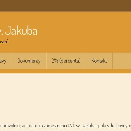
v. Jakuba
osco)
ávy
Dokumenty
2% (percentá)
Kontakt
i dobrovoľníci, animátori a zamestnanci CVČ sv. Jakuba spolu s duchovným