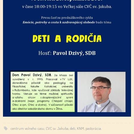
centrum volneho casu
,
CVC sv. Jakuba
,
deti
,
KNM
,
pastorácia
.