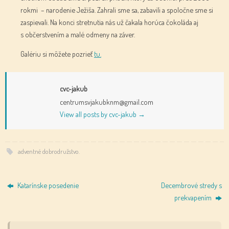
rokmi – narodenie Ježiša. Zahrali sme sa, zabavili a spoločne sme si
zaspievali. Na konci stretnutia nás už čakala horúca čokoláda aj
s občerstvením a malé odmeny na záver.
Galériu si môžete pozrieť
tu.
cvc-jakub
centrumsvjakubknm@gmail.com
View all posts by cvc-jakub
→
adventné dobrodružstvo
.
Katarínske posedenie
Decembrové stredy s
prekvapením