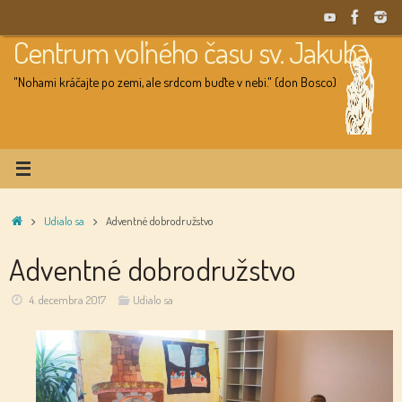
Skip
to
Centrum voľného času sv. Jakuba
content
"Nohami kráčajte po zemi, ale srdcom buďte v nebi." (don Bosco)
Home
Udialo sa
Adventné dobrodružstvo
Adventné dobrodružstvo
4. decembra 2017
Udialo sa