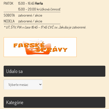
PIATOK
15.00 – 16.45
Herňa
15.00 – 20.00 krúžková činnosť
SOBOTA
zatvorené / akcie
NEDEĽA
zatvorené / akcie
* UT, ŠTV, PIA v čase 16:45 – 17:45 CVČ sv. Jakuba je zatvorené.
Udialo sa
Udialo
sa
Kategórie