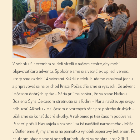
V sobotu 2. decembra sa deti stretli v našom centre, aby mohli
objavovať čaro adventu. Spoločne sme si z vetvičiek uplietli veniec,
ktorý sme ozdobili 4 sviecami. Každú nedeľu budeme zapaľovať jednu
a pripravovať sa na príchod Krista. Počas dňa sme si vysvetlili, že advent
je časom dobrých správ – Mária prijíma správu, že sa stane Matkou
Božieho Syna. Je časom stretnutia sa s ľuďmi – Mária navštevuje svoju
príbuznú Alžbetu. Je aj časom otvorených sŕdc pre potreby druhých –
učili sme sa konať dobré skutky. A nakoniec je tiež časom počúvania.
Pastieri počuli hlas anjela a rozhodli sa ísť navštíviť narodeného Ježiša
v Betleheme. Aj my sme si na pamiatku vyrobili papierový betlehem. Po
chutnom obede sme si pozreli príbeh, ktorý sa odohral pred 2000