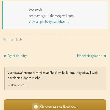
cvc-jakub
centrumsvjakubknm@gmail.com
View all posts by cvc-jakub
→
mamiklub
.
Výlet do Nitry
Mládežnícky tábor
Vychovávať znamená viesť mladého človeka k tomu, aby objavil svoje
povolanie a dobro v sebe.
— Don Bosco
Sledovať nás na Facebooku