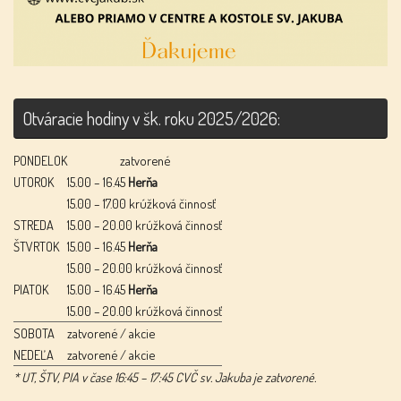
Otváracie hodiny v šk. roku 2025/2026:
PONDELOK
zatvorené
UTOROK
15.00 – 16.45
Herňa
15.00 – 17.00 krúžková činnosť
STREDA
15.00 – 20.00 krúžková činnosť
ŠTVRTOK
15.00 – 16.45
Herňa
15.00 – 20.00 krúžková činnosť
PIATOK
15.00 – 16.45
Herňa
15.00 – 20.00 krúžková činnosť
SOBOTA
zatvorené / akcie
NEDEĽA
zatvorené / akcie
* UT, ŠTV, PIA v čase 16:45 – 17:45 CVČ sv. Jakuba je zatvorené.