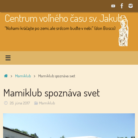
Skip
to
Centrum voľného času sv. Jakuba
content
"Nohami kráčajte po zemi, ale srdcom buďte v nebi." (don Bosco)
Home
Mamiklub
Mamiklub spoznáva svet
Mamiklub spoznáva svet
26. júna 2017
Mamiklub