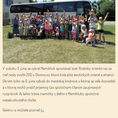
V sobotu 3. júna sa vybral Mamiklub spoznávať svet. Rodinky si tento raz za
cieľ cesty zvolili ZOO v Olomouci, ktorá bola plná exotických zvierat a atrakcií.
Okrem toho sa 6. júna vybrali do mestskej knižnice, v ktorej sa veľa dozvedeli
a v ktorej mohli prežiť príjemný čas spoločným čítaním zaujímavých
rozprávok. Aj takto trávia mamičky s deťmi z Mamiklubu spoločné
nezabudnuteľné chvíle.
Galériu si môžete pozrieť
tu.