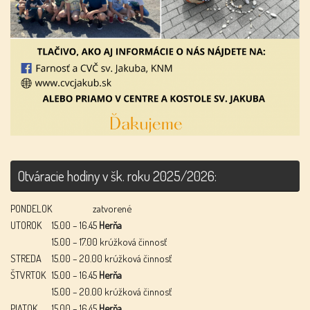
Otváracie hodiny v šk. roku 2025/2026:
PONDELOK
zatvorené
UTOROK
15.00 – 16.45
Herňa
15.00 – 17.00 krúžková činnosť
STREDA
15.00 – 20.00 krúžková činnosť
ŠTVRTOK
15.00 – 16.45
Herňa
15.00 – 20.00 krúžková činnosť
PIATOK
15.00 – 16.45
Herňa