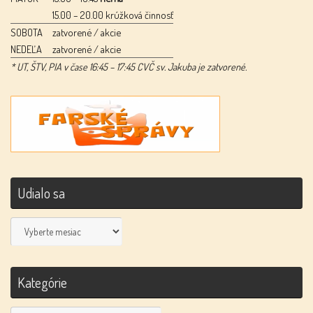
15.00 – 20.00 krúžková činnosť
SOBOTA
zatvorené / akcie
NEDEĽA
zatvorené / akcie
* UT, ŠTV, PIA v čase 16:45 – 17:45 CVČ sv. Jakuba je zatvorené.
Udialo sa
Udialo
sa
Kategórie