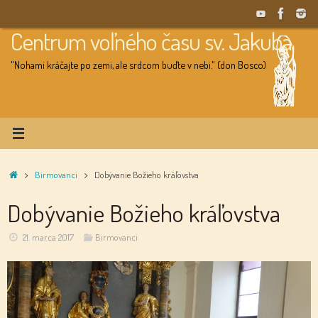
Skip
to
Centrum voľného času sv. Jakuba
content
"Nohami kráčajte po zemi, ale srdcom buďte v nebi." (don Bosco)
Home
Birmovanci
Dobývanie Božieho kráľovstva
Dobývanie Božieho kráľovstva
21. marca 2017
Birmovanci