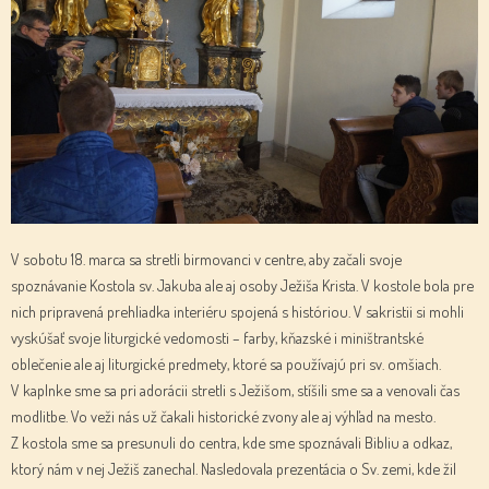
V sobotu 18. marca sa stretli birmovanci v centre, aby začali svoje
spoznávanie Kostola sv. Jakuba ale aj osoby Ježiša Krista. V kostole bola pre
nich pripravená prehliadka interiéru spojená s históriou. V sakristii si mohli
vyskúšať svoje liturgické vedomosti – farby, kňazské i miništrantské
oblečenie ale aj liturgické predmety, ktoré sa používajú pri sv. omšiach.
V kaplnke sme sa pri adorácii stretli s Ježišom, stíšili sme sa a venovali čas
modlitbe. Vo veži nás už čakali historické zvony ale aj výhľad na mesto.
Z kostola sme sa presunuli do centra, kde sme spoznávali Bibliu a odkaz,
ktorý nám v nej Ježiš zanechal. Nasledovala prezentácia o Sv. zemi, kde žil