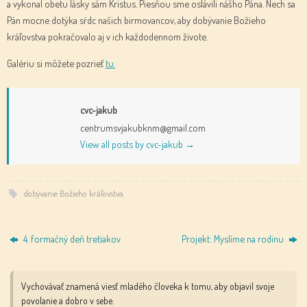
a vykonal obetu lásky sám Kristus. Piesňou sme oslávili nášho Pána. Nech sa
Pán mocne dotýka sŕdc našich birmovancov, aby dobývanie Božieho
kráľovstva pokračovalo aj v ich každodennom živote.
Galériu si môžete pozrieť
tu.
cvc-jakub
centrumsvjakubknm@gmail.com
View all posts by cvc-jakub
→
dobývanie Božieho kráľovstva
.
4. formačný deň tretiakov
Projekt: Myslíme na rodinu
Vychovávať znamená viesť mladého človeka k tomu, aby objavil svoje
povolanie a dobro v sebe.