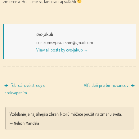
zmierenia. Hrali sme sa, tancovali aj súťažili
cvc-jakub
centrumsvjakubknm@gmail.com
View all posts by cvc-jakub
→
Februárové stredy s
Alfa deň pre birmovancov
prekvapením
Vzdelanie je najsilnejšia zbraň, ktorú môžete použiť na zmenu sveta.
— Nelson Mandela