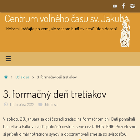
Skip
to
Centrum voľného času sv. Jakuba
content
"Nohami kráčajte po zemi, ale srdcom buďte v nebi." (don Bosco)
Home
Udialo sa
3. formačný deň tretiakov
3. formačný deň tretiakov
1. februára 2017
Udialo sa
V sobotu 28. januára sa opäť stretli tretiaci na formačnom dni. Deti pomáhali
Danielke a Palkovi nájsť spoločnú cestu k sebe cez ODPUSTENIE. Pozreli sme
si príbeh o márnotratnom synovi a oboznamovali sme sa so sviatosťou