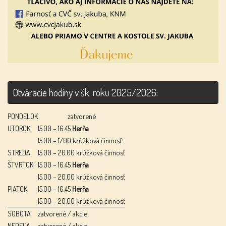
Otváracie hodiny v šk. roku 2025/2026:
PONDELOK
zatvorené
UTOROK
15.00 – 16.45
Herňa
15.00 – 17.00 krúžková činnosť
STREDA
15.00 – 20.00 krúžková činnosť
ŠTVRTOK
15.00 – 16.45
Herňa
15.00 – 20.00 krúžková činnosť
PIATOK
15.00 – 16.45
Herňa
15.00 – 20.00 krúžková činnosť
SOBOTA
zatvorené / akcie
NEDEĽA
zatvorené / akcie