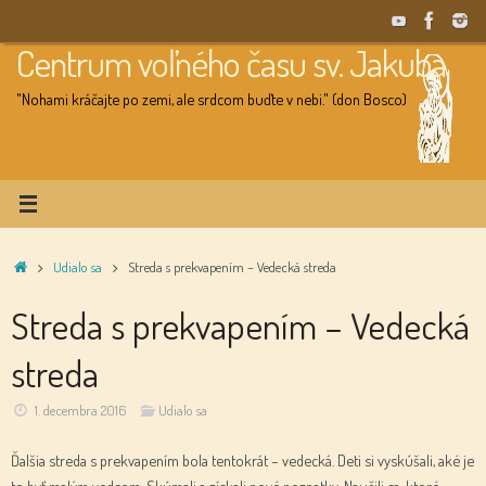
Skip
to
Centrum voľného času sv. Jakuba
content
"Nohami kráčajte po zemi, ale srdcom buďte v nebi." (don Bosco)
Home
Udialo sa
Streda s prekvapením – Vedecká streda
Streda s prekvapením – Vedecká
streda
1. decembra 2016
Udialo sa
Ďalšia streda s prekvapením bola tentokrát – vedecká. Deti si vyskúšali, aké je
to byť malým vedcom. Skúmali a získali nové poznatky. Naučili sa, ktoré