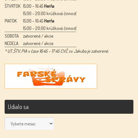
ŠTVRTOK
15.00 – 16.45
Herňa
15.00 – 20.00 krúžková činnosť
PIATOK
15.00 – 16.45
Herňa
15.00 – 20.00 krúžková činnosť
SOBOTA
zatvorené / akcie
NEDEĽA
zatvorené / akcie
* UT, ŠTV, PIA v čase 16:45 – 17:45 CVČ sv. Jakuba je zatvorené.
Udialo sa
Udialo
sa