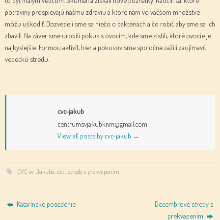
potraviny prospievajú nášmu zdraviu a ktoré nám vo väčšom množstve
môžu uškodiť. Dozvedeli sme sa niečo o baktériách a čo robiť, aby sme sa ich
zbavili. Na záver sme urobili pokus s ovocím, kde sme zistili, ktoré ovocie je
najkyslejšie. Formou aktivít, hier a pokusov sme spoločne zažili zaujímavú
vedeckú stredu.
cvc-jakub
centrumsvjakubknm@gmail.com
View all posts by cvc-jakub
→
CVC sv. Jakuba
,
deti
,
stredy s prekvapením
.
Katarínske posedenie
Decembrové stredy s
prekvapením