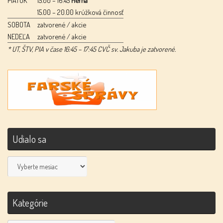
15.00 – 20.00 krúžková činnosť
SOBOTA
zatvorené / akcie
NEDEĽA
zatvorené / akcie
* UT, ŠTV, PIA v čase 16:45 – 17:45 CVČ sv. Jakuba je zatvorené.
Udialo sa
Udialo
sa
Kategórie