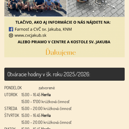
Otváracie hodiny v šk. roku 2025/2026:
PONDELOK
zatvorené
UTOROK
15.00 – 16.45
Herňa
15.00 – 17.00 krúžková činnosť
STREDA
15.00 – 20.00 krúžková činnosť
ŠTVRTOK
15.00 – 16.45
Herňa
15.00 – 20.00 krúžková činnosť
PIATOK
15.00 – 16.45
Herňa