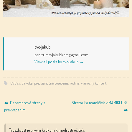
cvc-jakub
centrumsvjakubknm@gmail.com
View all posts by cvc-jakub
→
CVC sv. Jakuba
,
predvianočné posedenie
,
rodina
,
vianočný koncert
.
Decembrové stredy s
Stretnutia mamičiek v MAMIKLUBE
prekvapením
Trpezlivosť je prvým krokom k múdrosti učiteľa.