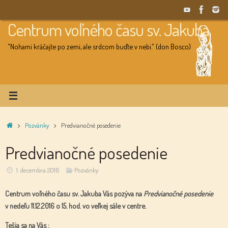
Skip
to
Centrum voľného času sv. Jakuba
content
"Nohami kráčajte po zemi, ale srdcom buďte v nebi." (don Bosco)
Home
Pozvánky
Predvianočné posedenie
Predvianočné posedenie
1. decembra 2016
Pozvánky
Centrum voľného času sv. Jakuba
Vás pozýva na
Predvianočné posedenie
v nedeľu 11.12.2016 o 15. hod. vo veľkej sále v centre.
Tešia sa na Vás :