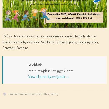
CVČ sv. Jakuba pre vás pripravuje zaujímavú ponuku letných táborov:
Mládežnícky pobytový tábor, Škôlkarik, Týždeň objavov, Divadelný tábor,
Centráčik, Bambino.
cvc-jakub
centrumsvjakubknm@gmail.com
View all posts by cvc-jakub
→
centrum volneho casu
,
deti
,
tábor
,
tábory
.