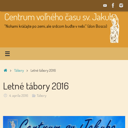
Skip
to
Centrum voľného času sv. Jakuba
content
"Nohami kráčajte po zemi, ale srdcom buďte v nebi." (don Bosco)
Home
Tábory
Letné tábory 2016
Letné tábory 2016
4. apríla 2016
Tábory