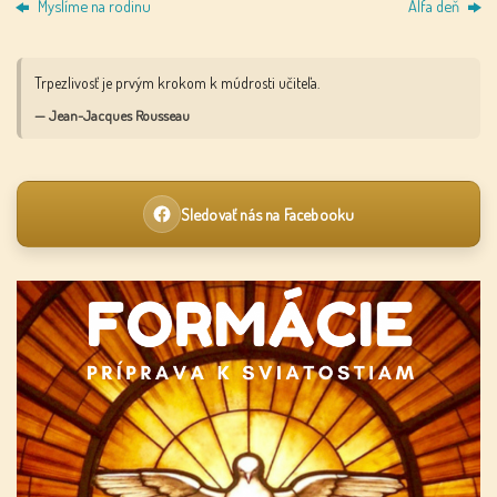
Myslíme na rodinu
Alfa deň
Trpezlivosť je prvým krokom k múdrosti učiteľa.
— Jean-Jacques Rousseau
Sledovať nás na Facebooku