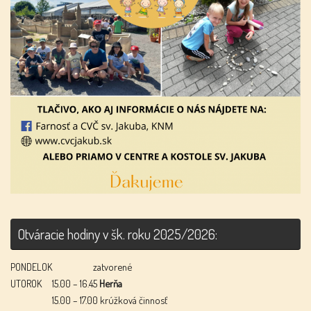
Otváracie hodiny v šk. roku 2025/2026:
PONDELOK
zatvorené
UTOROK
15.00 – 16.45
Herňa
15.00 – 17.00 krúžková činnosť