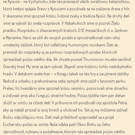
na Kysuce – na Vychylovku, kde nás previezol vláčik úvraťovou železničkou,
ktorá kedysi spájala Oravu s Kysucami a používala sa na zvážanie dreva z hôr.
V skanzene sme spoznali krásu, ľudové zvyky a tradície Kysúc. Na druhý deň
sme sa vybrali do sveta rozprávok. V Habakukoch sme si pozreli Zlatú
priadku, Rozprávku o zhavranených bratoch, O 12 mesiačikoch či o Jankovi
a Marienke. Herci sa vžili do svojich postáv a sprostredkovali nám silný
umelecký zážitok, ktorý bol odľahčený humornými vsuvkami. Deti sa
preniesli do rozprávky aj za pomoci rozprávkových postáv, ktoré ich
sprevádzali počas celého dňa. Ak chcete poznať Thurzovcov, musíte navštíviť
Oravský hrad. My sme sa tam vybrali. Objavili sme históriu tohto nedobytného
hradu. V detskom svete hier – v Kongu čakali na nás hry a zaujímavé zážitky.
Radosť a odvahu z prekonávania seba samých sme zažili v lanovom parku
Preles. Vo hvezdárni sme spoznali krásu vesmíru, pozorovali sme slniečko
a zisťovali sme, ako fungujú slnečné hodiny. Počas týždňa nám pán dekan
slúžil sv. omšu za účasti detí. V príhovore ich povzbudil cez apoštola Petra,
aby sa nebáli priznať si svoj hriech a oľutovať ho. Tak aj my môžeme zažívať
Božiu odpúšťajúcu moc. Deti mali príležitosť vyspovedať sa a prijať
Eucharistiu počas sv. omše. Naša vďaka patrí Pánu Bohu za Jeho
starostlivosť, ochranu a požehnanie, ktorým nás sprevádzal počas celého