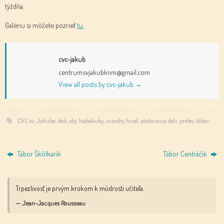
týždňa.
Galériu si môžete pozrieť
tu.
cvc-jakub
centrumsvjakubknm@gmail.com
View all posts by cvc-jakub
→
CVC sv. Jakuba
,
deti
,
ety
,
habakuky
,
oravský hrad
,
pastoracia deti
,
preles
,
tábor
.
Tábor Škôlkarik
Tábor Centráčik
Trpezlivosť je prvým krokom k múdrosti učiteľa.
— Jean-Jacques Rousseau