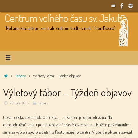
Skip
to
Centrum voľného času sv. Jakuba
content
"Nohami kráčajte po zemi, ale srdcom buďte v nebi." (don Bosco)
Home
Tábory
Výletový tábor – Týždeň objavov
Výletový tábor – Týždeň objavov
23. júla 2015
Tábory
Cesta, cesta, cesta dobrodružná, ….. s Pánom je dobrodružná. Na
dobrodružnú cestu po spoznávaní krás Slovenska a s Božím požehnaním
sme sa vybrali spolu s deťmi z Pastoračného centra. V pondelok sme zavítali