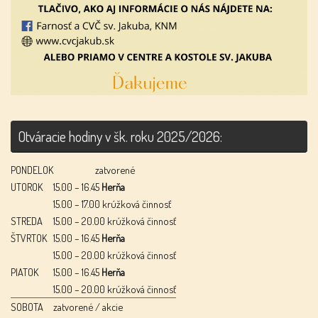
Otváracie hodiny v šk. roku 2025/2026:
PONDELOK
zatvorené
UTOROK
15.00 – 16.45
Herňa
15.00 – 17.00 krúžková činnosť
STREDA
15.00 – 20.00 krúžková činnosť
ŠTVRTOK
15.00 – 16.45
Herňa
15.00 – 20.00 krúžková činnosť
PIATOK
15.00 – 16.45
Herňa
15.00 – 20.00 krúžková činnosť
SOBOTA
zatvorené / akcie