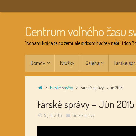
Skip
to
content
Centrum voľného času s
"Nohami kráčajte po zemi, ale srdcom buďte v nebi." (don B
Skip
Domov
Krúžky
Galéria
Farské spr
to
content
Home
Farské správy
Farské správy – Jún 2015
Farské správy – Jún 2015
5. júla 2015
Farské správy