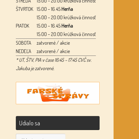
STREDA
15.00 – 20.00 krúžková činnosť
ŠTVRTOK
15.00 – 16.45
Herňa
15.00 – 20.00 krúžková činnosť
PIATOK
15.00 – 16.45
Herňa
15.00 – 20.00 krúžková činnosť
SOBOTA
zatvorené / akcie
NEDEĽA
zatvorené / akcie
* UT, ŠTV, PIA v čase 16:45 – 17:45 CVČ sv.
Jakuba je zatvorené.
Udialo sa
Udialo