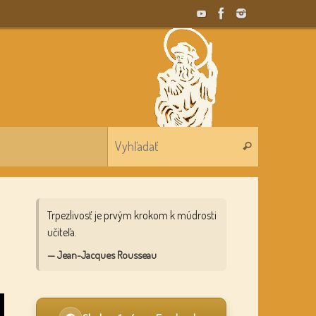
Search for:
Vyhľadať
Trpezlivosť je prvým krokom k múdrosti
učiteľa.
— Jean-Jacques Rousseau