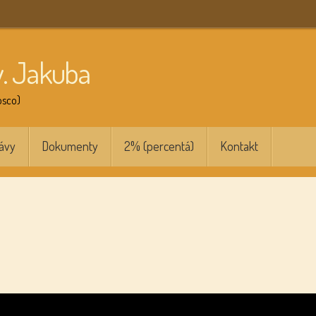
v. Jakuba
osco)
ávy
Dokumenty
2% (percentá)
Kontakt