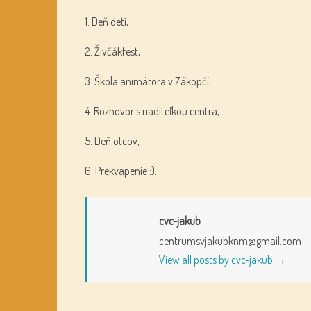
1. Deň detí,
2. Živčákfest,
3. Škola animátora v Zákopčí,
4. Rozhovor s riaditeľkou centra,
5. Deň otcov,
6. Prekvapenie :).
cvc-jakub
centrumsvjakubknm@gmail.com
View all posts by cvc-jakub
→