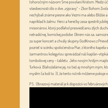
tohoročným názvom Sme povolaní Kristom. Medzi účas
všeobecnosti išlo o dve „výpravy“ – Zbor Bohom Zvolaný
nechýbali známe piesne ako Vezmi ma alebo Bližšie a 
napríklad k žalmu. Herci a herečky zasa spestrili jubi
misionárovi, ktorý podľahol presviedčaniu zlých duchov
netradičnej, komickej podobe. Okrem nás sa, samozre
za super koncert a chvály skupiny GodKnows z Prievid
pozrieť si scénku spoločenstva Piar, z ktorého kapela
šarmantnou kolegyňou sprevádzal náš kaplán-vtipkár,
tombolovej ceny – tabletu. Jeho novým hrdým majite
Turková. Blahoželáme jej, no tiež aj mnohým iným, k
myslím (a bolí to :)), že tento ročník môžeme pokoje o
P.S.: Obrazový materiál je k dispozícii vo februárových