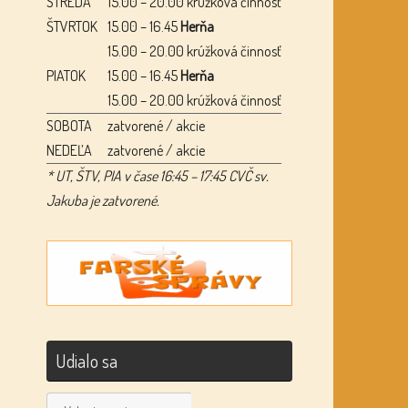
STREDA
15.00 – 20.00 krúžková činnosť
ŠTVRTOK
15.00 – 16.45
Herňa
15.00 – 20.00 krúžková činnosť
PIATOK
15.00 – 16.45
Herňa
15.00 – 20.00 krúžková činnosť
SOBOTA
zatvorené / akcie
NEDEĽA
zatvorené / akcie
* UT, ŠTV, PIA v čase 16:45 – 17:45 CVČ sv.
Jakuba je zatvorené.
Udialo sa
Udialo