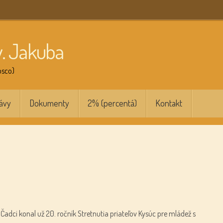
v. Jakuba
osco)
ávy
Dokumenty
2% (percentá)
Kontakt
 Čadci konal už 20. ročník Stretnutia priateľov Kysúc pre mládež s