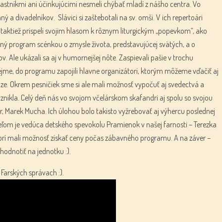
tníkmi ani účinkujúcimi nesmeli chýbať mladí z nášho centra. Vo
 a divadelníkov. Slávici si zaštebotali na sv. omši. V ich repertoári
taktiež prispeli svojim hlasom k rôznym liturgickým „popevkom“, ako
lejný program scénkou o zmysle života, predstavujúcej svätých, a o
. Ale ukázali sa aj v humornejšej nôte. Zaspievali pašie v trochu
jme, do programu zapojili hlavne organizátori, ktorým môžeme vďačiť aj
ze. Okrem pesničiek sme si ale mali možnosť vypočuť aj svedectvá a
 vznikla. Celý deň nás vo svojom včelárskom skafandri aj spolu so svojou
 Marek Mucha. Ich úlohou bolo takisto vyžrebovať aj výhercu poslednej
ľom je vedúca detského spevokolu Pramienok v našej farnosti – Terezka
torí mali možnosť získať ceny počas zábavného programu. A na záver –
hodnotiť na jednotku :).
 Farských správach :).