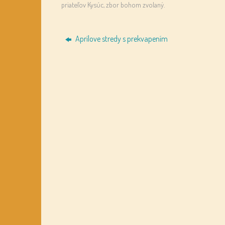
priateľov Kysúc
,
zbor bohom zvolaný
.
Aprílove stredy s prekvapením