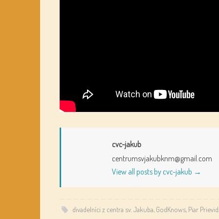
cvc-jakub
centrumsvjakubknm@gmail.com
View all posts by cvc-jakub
→
divadelníci z centra sv. Jakuba
,
GodKnows
,
Piar Prievi