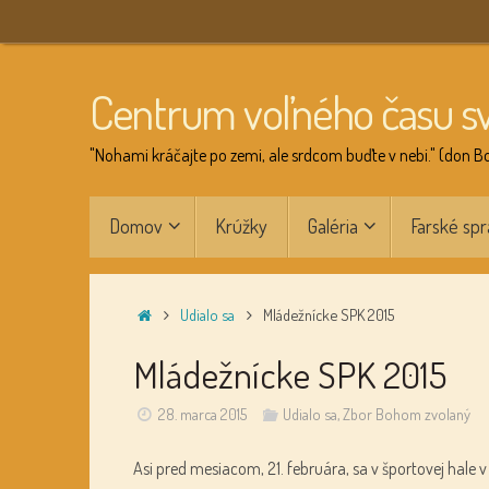
Skip
to
content
Centrum voľného času s
"Nohami kráčajte po zemi, ale srdcom buďte v nebi." (don B
Skip
Domov
Krúžky
Galéria
Farské spr
to
content
Home
Udialo sa
Mládežnícke SPK 2015
Mládežnícke SPK 2015
28. marca 2015
Udialo sa
,
Zbor Bohom zvolaný
Asi pred mesiacom, 21. februára, sa v športovej hale v