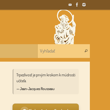
Search for:
Vyhľadať
Trpezlivosť je prvým krokom k múdrosti
učiteľa.
— Jean-Jacques Rousseau