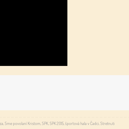
dza
,
Sme povolaní Kristom
,
SPK
,
SPK 2015
,
športová hala v Čadci
,
Stretnuti