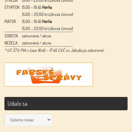
ŠTVRTOK
15.00 – 16.45
Herňa
15.00 – 20.00 krúžková činnosť
PIATOK
15.00 – 16.45
Herňa
15.00 – 20.00 krúžková činnosť
SOBOTA
zatvorené / akcie
NEDEĽA
zatvorené / akcie
* UT, ŠTV, PIA v čase 16:45 – 17:45 CVČ sv. Jakuba je zatvorené.
Udialo sa
Udialo
sa