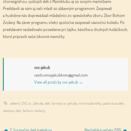
choreografiou, vystúpili deti z Mamiklubu aj so svojimi mamičkami.
Predstavili sa nám aj naši mladí so zábavným programom. Zaspievali
a hudobne nás doprevádzali mládežníci zo speváckeho zboru Zbor Bohom
Zvolaný. Na záver programu všetci spoločne zaspievali vianočnú koledu. Po
predstavení nasledovalo posedenie pri čajíku, kávičke a chutných koláčikoch,
ktoré pripravili naše šikovné mamičky.
cvc-jakub
centrumsvjakubknm@gmail.com
View all posts by cvc-jakub
→
advent
,
CVC sv. Jakuba
,
deti
,
farnost sv. jakuba
,
minimažoretky
,
pastoracia deti
,
vianoce
,
zbor bohom zvolaný
.
2. formačný deň tretiakov
Manželské večery 2015