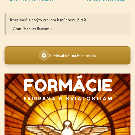
Trpezlivosť je prvým krokom k múdrosti učiteľa.
— Jean-Jacques Rousseau
Sledovať nás na Facebooku