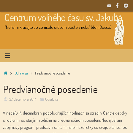
Skip
to
Centrum voľného času sv. Jakuba
content
"Nohami kráčajte po zemi, ale srdcom buďte v nebi." (don Bosco)
Home
Udialo sa
Predvianočné posedenie
Predvianočné posedenie
27. decembra 2014
Udialo sa
V nedeľu 14. decembra v popoludňajších hodinách sa stretli v Centre detičky
s rodičmi i so starými rodičmi na predvianočnom posedení. Nechýbal ani
zaujímavý program: predstavili sa nám malé mažoretky so svojou tanečnou