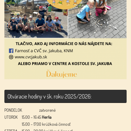
Otváracie hodiny v šk. roku 2025/2026:
PONDELOK
zatvorené
UTOROK
15.00 – 16.45
Herňa
15.00 – 17.00 krúžková činnosť
STREDA
15.00 – 20.00 krúžková činnosť