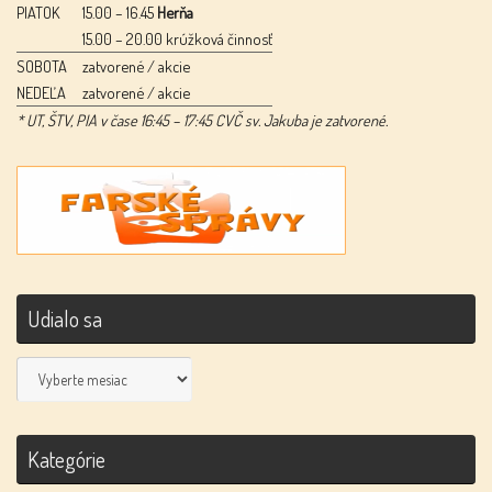
PIATOK
15.00 – 16.45
Herňa
15.00 – 20.00 krúžková činnosť
SOBOTA
zatvorené / akcie
NEDEĽA
zatvorené / akcie
* UT, ŠTV, PIA v čase 16:45 – 17:45 CVČ sv. Jakuba je zatvorené.
Udialo sa
Udialo
sa
Kategórie