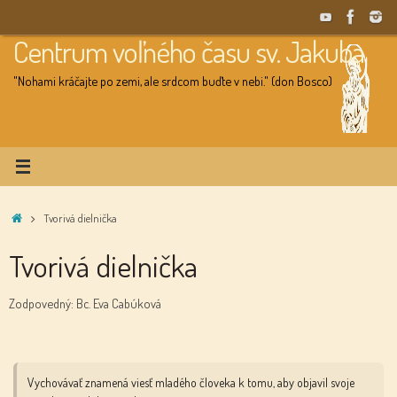
Skip
to
Centrum voľného času sv. Jakuba
content
"Nohami kráčajte po zemi, ale srdcom buďte v nebi." (don Bosco)
Home
Tvorivá dielnička
Tvorivá dielnička
Zodpovedný: Bc. Eva Cabúková
Vychovávať znamená viesť mladého človeka k tomu, aby objavil svoje