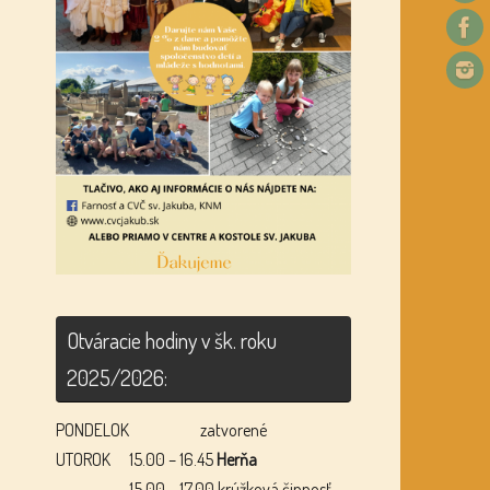
Otváracie hodiny v šk. roku
2025/2026:
PONDELOK
zatvorené
UTOROK
15.00 – 16.45
Herňa
15.00 – 17.00 krúžková činnosť