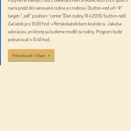
nami prežiť dni venované rodine a s rodinou. [button-red url=“#“
target=“_self“ position=“center“]Deň rodiny 19.4.2015[/button-red]
Začiatok je o 15:00 hod. v Rímskokatolíckom kostole sv. Jakuba
adoráciou, pri ktorej sa budeme modliť za rodiny. Program bude
pokračovať o 15:45 hod….
Pokračovať v čítaní