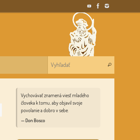
Search for:
Vyhľadať
Vychovávať znamená viesť mladého
človeka k tomu, aby objavil svoje
povolanie a dobro v sebe.
— Don Bosco