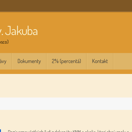
v. Jakuba
osco)
ávy
Dokumenty
2% (percentá)
Kontakt
Pozývame všetkých ľudí z dekanátu KNM a okolia, ktorí chcú spolu s