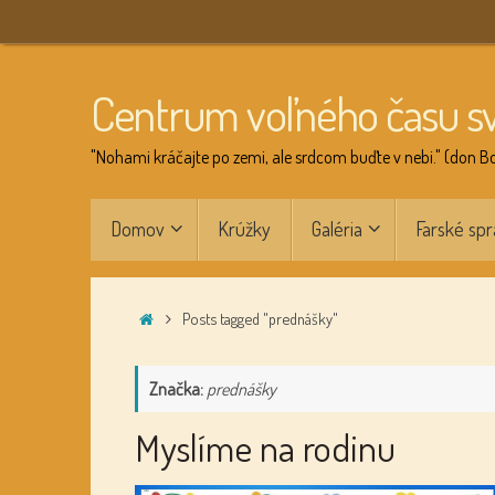
Skip
to
content
Centrum voľného času s
"Nohami kráčajte po zemi, ale srdcom buďte v nebi." (don B
Skip
Domov
Krúžky
Galéria
Farské spr
to
content
Home
Posts tagged "prednášky"
Značka:
prednášky
Myslíme na rodinu