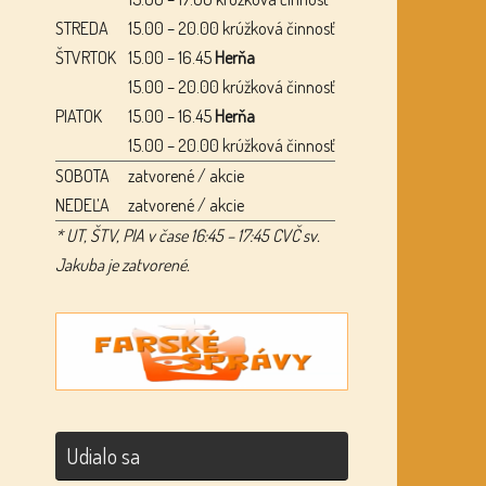
STREDA
15.00 – 20.00 krúžková činnosť
ŠTVRTOK
15.00 – 16.45
Herňa
15.00 – 20.00 krúžková činnosť
PIATOK
15.00 – 16.45
Herňa
15.00 – 20.00 krúžková činnosť
SOBOTA
zatvorené / akcie
NEDEĽA
zatvorené / akcie
* UT, ŠTV, PIA v čase 16:45 – 17:45 CVČ sv.
Jakuba je zatvorené.
Udialo sa