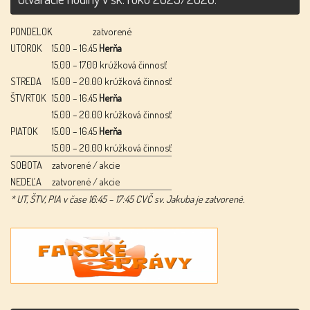
PONDELOK
zatvorené
UTOROK
15.00 – 16.45
Herňa
15.00 – 17.00 krúžková činnosť
STREDA
15.00 – 20.00 krúžková činnosť
ŠTVRTOK
15.00 – 16.45
Herňa
15.00 – 20.00 krúžková činnosť
PIATOK
15.00 – 16.45
Herňa
15.00 – 20.00 krúžková činnosť
SOBOTA
zatvorené / akcie
NEDEĽA
zatvorené / akcie
* UT, ŠTV, PIA v čase 16:45 – 17:45 CVČ sv. Jakuba je zatvorené.