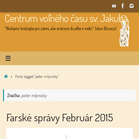
Skip
to
Centrum voľného času sv. Jakuba
content
"Nohami kráčajte po zemi, ale srdcom buďte v nebi." (don Bosco)
Home
Posts tagged "peter mlynisky"
Značka:
peter mlynisky
Farské správy Február 2015