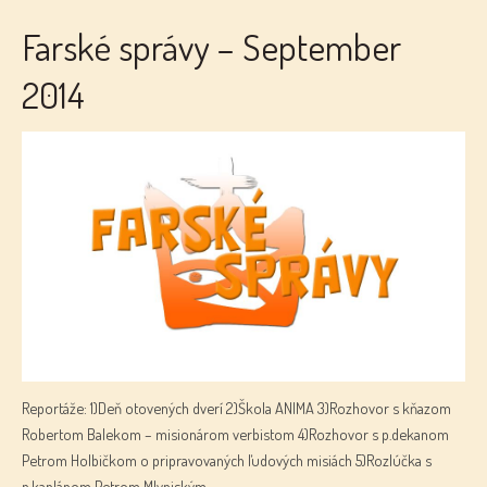
Farské správy – September
2014
Reportáže: 1)Deň otovených dverí 2)Škola ANIMA 3)Rozhovor s kňazom
Robertom Balekom – misionárom verbistom 4)Rozhovor s p.dekanom
Petrom Holbičkom o pripravovaných ľudových misiách 5)Rozlúčka s
p.kaplánom Petrom Mlyniským