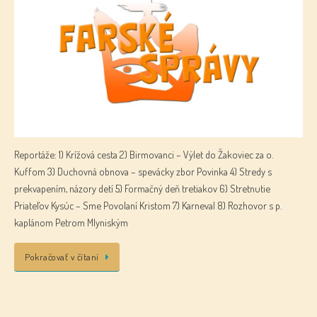
Reportáže: 1) Krížová cesta 2) Birmovanci – Výlet do Žakoviec za o.
Kuffom 3) Duchovná obnova – spevácky zbor Povinka 4) Stredy s
prekvapením, názory detí 5) Formačný deň tretiakov 6) Stretnutie
Priateľov Kysúc – Sme Povolaní Kristom 7) Karneval 8) Rozhovor s p.
kaplánom Petrom Mlyniským
Pokračovať v čítaní