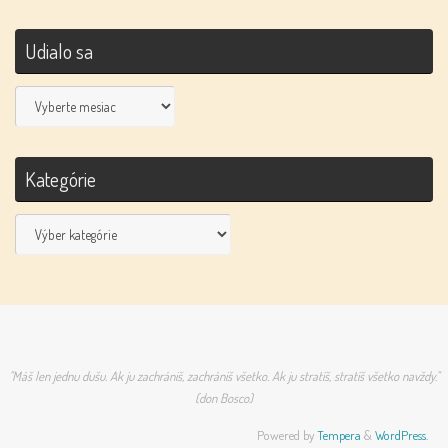
Udialo sa
Udialo
sa
Kategórie
Kategórie
"Máš len jednu dušu. Ak ju zachrániš, zachrániš všetko. Ak ju stratíš, stratíš všetko navždy."
(don Bosco)
Powered by
Tempera
&
WordPress.