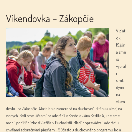
Víkendovka – Zákopčie
V piat
ok
19.jún
a sme
sa
vybral
i
s mla
dými
na
víken
dovku na Zákopčie. Akcia bola zameraná na duchovnú stránku ale aj na
oddych. Boli sme účastní na adorácii v Kostole Jána Krstiteľa, kde sme
mohli pocítiť blízkosť Ježiša v Eucharistii. Mladí doprevádzali adoráciu
chválami adoračnými piesňam i. Súčasťou duchovného programu bola