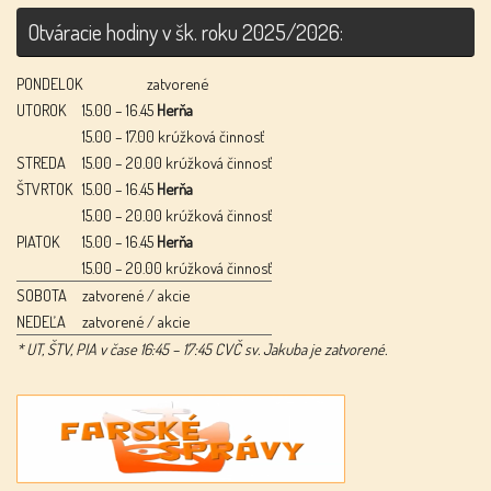
Otváracie hodiny v šk. roku 2025/2026:
PONDELOK
zatvorené
UTOROK
15.00 – 16.45
Herňa
15.00 – 17.00 krúžková činnosť
STREDA
15.00 – 20.00 krúžková činnosť
ŠTVRTOK
15.00 – 16.45
Herňa
15.00 – 20.00 krúžková činnosť
PIATOK
15.00 – 16.45
Herňa
15.00 – 20.00 krúžková činnosť
SOBOTA
zatvorené / akcie
NEDEĽA
zatvorené / akcie
* UT, ŠTV, PIA v čase 16:45 – 17:45 CVČ sv. Jakuba je zatvorené.