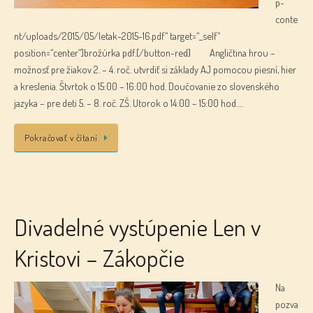
p-
conte
nt/uploads/2015/05/letak-2015-16.pdf“ target=“_self“
position=“center“]brožúrka pdf.[/button-red] Angličtina hrou –
možnosť pre žiakov 2. – 4. roč. utvrdiť si základy AJ pomocou piesní, hier
a kreslenia. Štvrtok o 15:00 – 16:00 hod. Doučovanie zo slovenského
jazyka – pre deti 5. – 8. roč. ZŠ. Utorok o 14:00 – 15:00 hod….
Pokračovať v čítaní
Divadelné vystúpenie Len v
Kristovi – Zákopčie
Na
pozva