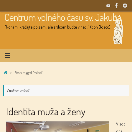
Skip
to
Centrum voľného času sv. Jakuba
content
"Nohami kráčajte po zemi, ale srdcom buďte v nebi." (don Bosco)
Home
Posts tagged "mladí"
Značka:
mladí
Identita muža a ženy
V sob
otu