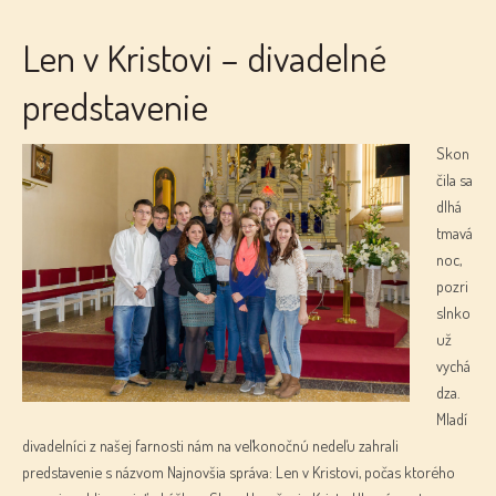
Len v Kristovi – divadelné
predstavenie
Skon
čila sa
dlhá
tmavá
noc,
pozri
slnko
už
vychá
dza.
Mladí
divadelníci z našej farnosti nám na veľkonočnú nedeľu zahrali
predstavenie s názvom Najnovšia správa: Len v Kristovi, počas ktorého