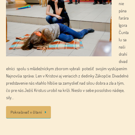
nie
pána
farára
Igora
Čunta
lu sa
naši
drahí
divad
elníci spolu s mládežníckym zborom vybrali potešiť svojím vystúpením
Najnovšia správa: Len v Kristovi aj veriacich z dedinky Zákopčie. Divadelné
predstavenie nás vtiahlo hlbšie sa zamyslieť nad silou dobra a zla a tým,
čo pre nás Ježiš Kristus urobil na kríži. Nieslo v sebe posolstvo nádeje,
sily…
Pokračovať v čítaní