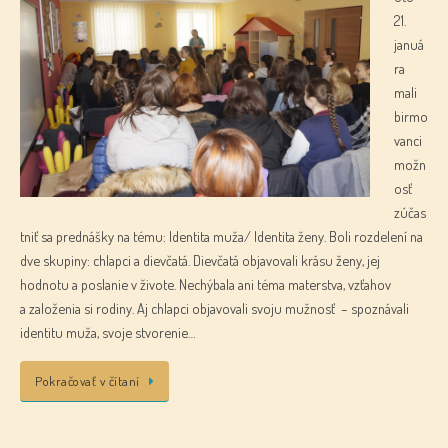
21.
januá
ra
mali
birmo
vanci
možn
osť
zúčas
tniť sa prednášky na tému: Identita muža/ Identita ženy. Boli rozdelení na
dve skupiny: chlapci a dievčatá. Dievčatá objavovali krásu ženy, jej
hodnotu a poslanie v živote. Nechýbala ani téma materstva, vzťahov
a založenia si rodiny. Aj chlapci objavovali svoju mužnosť – spoznávali
identitu muža, svoje stvorenie…
Pokračovať v čítaní