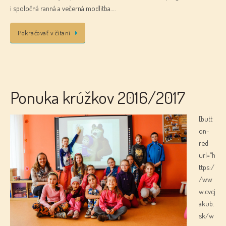
i spoločná ranná a večerná modlitba….
Pokračovať v čítaní
Ponuka krúžkov 2016/2017
[butt
on-
red
url=“h
ttps:/
/ww
w.cvcj
akub.
sk/w