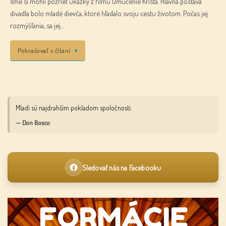
sme si mohli pozrieť ukážky z filmu Umučenie Krista. Hlavná postava
divadla bolo mladé dievča, ktoré hľadalo svoju cestu životom. Počas jej
rozmýšľania, sa jej…
Pokračovať v čítaní
Mladí sú najdrahším pokladom spoločnosti.
— Don Bosco
Sledovať nás na Facebooku