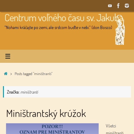
Skip
to
Centrum voľného času sv. Jakuba
content
"Nohami kráčajte po zemi, ale srdcom buďte v nebi." (don Bosco)
Home
Posts tagged "miništranti"
Značka:
miništranti
Miništrantský krúžok
Všetci
miništranti