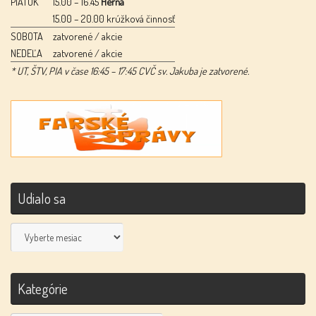
PIATOK
15.00 – 16.45
Herňa
15.00 – 20.00 krúžková činnosť
SOBOTA
zatvorené / akcie
NEDEĽA
zatvorené / akcie
* UT, ŠTV, PIA v čase 16:45 – 17:45 CVČ sv. Jakuba je zatvorené.
Udialo sa
Udialo
sa
Kategórie