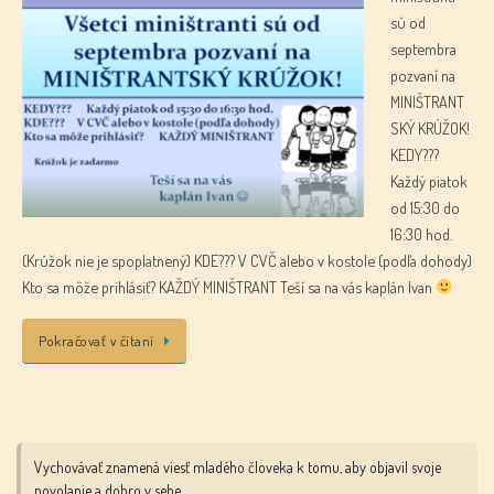
sú od
septembra
pozvaní na
MINIŠTRANT
SKÝ KRÚŽOK!
KEDY???
Každý piatok
od 15:30 do
16:30 hod.
(Krúžok nie je spoplatnený) KDE??? V CVČ alebo v kostole (podľa dohody)
Kto sa môže prihlásiť? KAŽDÝ MINIŠTRANT Teší sa na vás kaplán Ivan
Pokračovať v čítaní
Vychovávať znamená viesť mladého človeka k tomu, aby objavil svoje
povolanie a dobro v sebe.