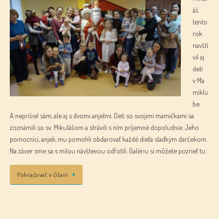
áš
tento
rok
navští
vil aj
deti
v Ma
miklu
be.
A neprišiel sám, ale aj s dvomi anjelmi. Deti so svojimi mamičkami sa
zoznámili so sv. Mikulášom a strávili s ním príjemné dopoludnie. Jeho
pomocníci, anjeli, mu pomohli obdarovať každé dieťa sladkým darčekom.
Na záver sme sa s milou návštevou odfotili. Galériu si môžete pozrieť tu.
Pokračovať v čítaní