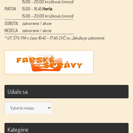
15.00 – 20.00 krúžková činnosť
PIATOK
15.00 – 16.45
Herňa
15.00 – 20.00 krúžková činnosť
SOBOTA
zatvorené / akcie
NEDEĽA
zatvorené / akcie
* UT, ŠTV, PIA v čase 16:45 – 17:45 CVČ sv. Jakuba je zatvorené.
Udialo sa
Udialo
sa
Kategórie