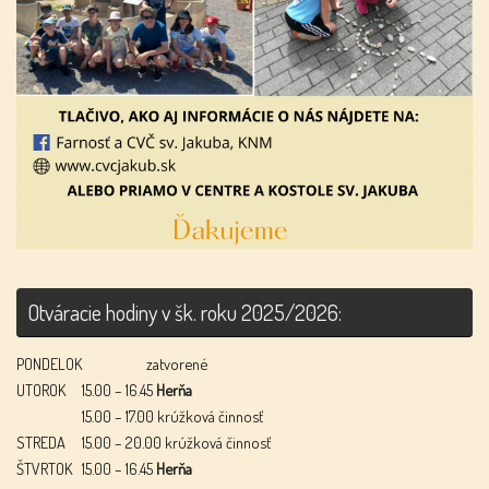
Otváracie hodiny v šk. roku 2025/2026:
PONDELOK
zatvorené
UTOROK
15.00 – 16.45
Herňa
15.00 – 17.00 krúžková činnosť
STREDA
15.00 – 20.00 krúžková činnosť
ŠTVRTOK
15.00 – 16.45
Herňa