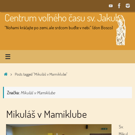
Skip
to
Centrum voľného času sv. Jakuba
content
"Nohami kráčajte po zemi, ale srdcom buďte v nebi." (don Bosco)
Home
Posts tagged "Mikuláš v Mamiklube"
Značka:
Mikuláš v Mamiklube
Mikuláš v Mamiklube
Sv.
Mikul