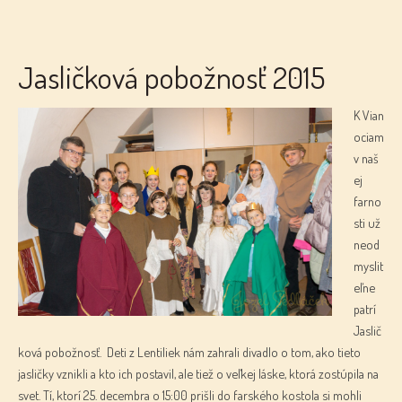
Jasličková pobožnosť 2015
K Vian
ociam
v naš
ej
farno
sti už
neod
myslit
eľne
patrí
Jaslič
ková pobožnosť. Deti z Lentiliek nám zahrali divadlo o tom, ako tieto
jasličky vznikli a kto ich postavil, ale tiež o veľkej láske, ktorá zostúpila na
svet. Tí, ktorí 25. decembra o 15:00 prišli do farského kostola si mohli