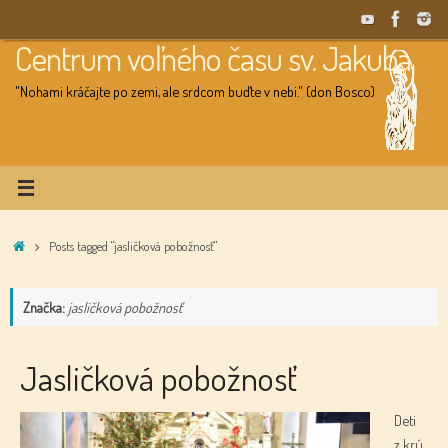
Skip
to
Centrum voľného času sv. Jakuba
content
"Nohami kráčajte po zemi, ale srdcom buďte v nebi." (don Bosco)
Home
Posts tagged "jasličková pobožnosť"
Značka:
jasličková pobožnosť
Jasličková pobožnosť
Deti
z krú