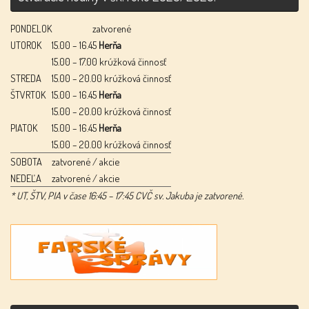
PONDELOK
zatvorené
UTOROK
15.00 – 16.45
Herňa
15.00 – 17.00 krúžková činnosť
STREDA
15.00 – 20.00 krúžková činnosť
ŠTVRTOK
15.00 – 16.45
Herňa
15.00 – 20.00 krúžková činnosť
PIATOK
15.00 – 16.45
Herňa
15.00 – 20.00 krúžková činnosť
SOBOTA
zatvorené / akcie
NEDEĽA
zatvorené / akcie
* UT, ŠTV, PIA v čase 16:45 – 17:45 CVČ sv. Jakuba je zatvorené.