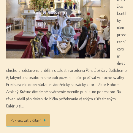
žku
Lentil
ky
nám
prost
rední
ctvo
m
divad
elného predstavenia priblížili udalosti narodenia Pána Ježiša v Betleheme.
Aj takýmto spôsobom sme boli pozvaní hlbšie prežívať vianočné sviatky.
Predstavenie doprevádzal mládežnícky spevácky zbor – Zbor Bohom
Zvolaný. Krásne divadelné stvárnenie ocenilo publikum potleskom. Na
záver udelil pán dekan Holbička požehnanie všetkým zúčastneným.
Galériu si…
Pokračovať v čítaní