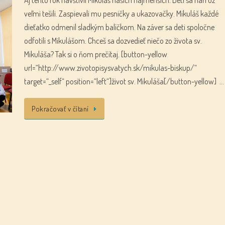
veľmi tešili. Zaspievali mu pesničky a ukazovačky. Mikuláš každé
dieťatko odmenil sladkým balíčkom. Na záver sa deti spoločne
odfotili s Mikulášom. Chceš sa dozvedieť niečo zo života sv.
Mikuláša? Tak si o ňom prečítaj. [button-yellow
url=“http://www.zivotopisysvatych.sk/mikulas-biskup/“
target=“_self“ position=“left“]život sv. Mikuláša[/button-yellow] …
Pokračovať v čítaní