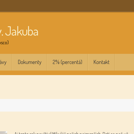
v. Jakuba
osco)
ávy
Dokumenty
2% (percentá)
Kontakt
Aj tento rok navštívil Mikuláš našich najmenších. Deti sa naň už