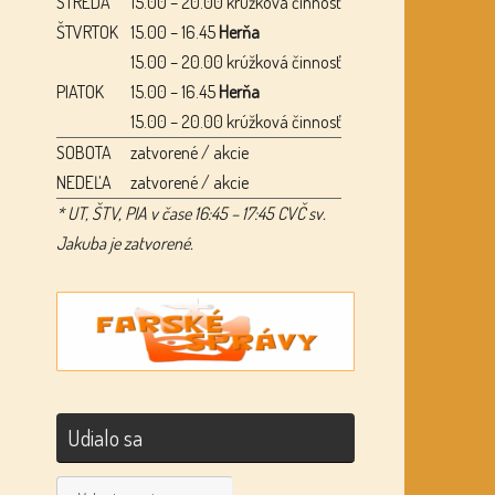
STREDA
15.00 – 20.00 krúžková činnosť
ŠTVRTOK
15.00 – 16.45
Herňa
15.00 – 20.00 krúžková činnosť
PIATOK
15.00 – 16.45
Herňa
15.00 – 20.00 krúžková činnosť
SOBOTA
zatvorené / akcie
NEDEĽA
zatvorené / akcie
* UT, ŠTV, PIA v čase 16:45 – 17:45 CVČ sv.
Jakuba je zatvorené.
Udialo sa
Udialo