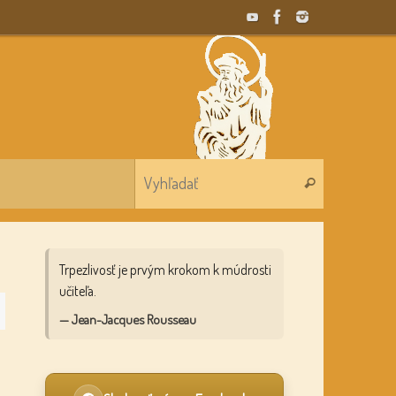
Search for:
Vyhľadať
Trpezlivosť je prvým krokom k múdrosti
učiteľa.
— Jean-Jacques Rousseau