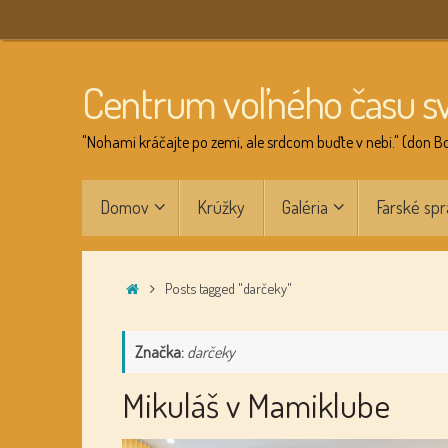
Skip
to
content
Centrum voľného času s
"Nohami kráčajte po zemi, ale srdcom buďte v nebi." (don B
Skip
Domov
Krúžky
Galéria
Farské spr
to
content
Home
Posts tagged "darčeky"
Značka:
darčeky
Mikuláš v Mamiklube