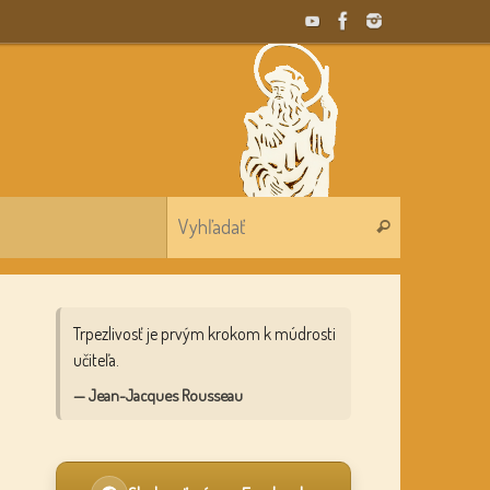
Search for:
Vyhľadať
Trpezlivosť je prvým krokom k múdrosti
učiteľa.
— Jean-Jacques Rousseau