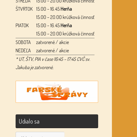
STREDA
15.00 – 20.00 krúžková činnosť
ŠTVRTOK
15.00 – 16.45
Herňa
15.00 – 20.00 krúžková činnosť
PIATOK
15.00 – 16.45
Herňa
15.00 – 20.00 krúžková činnosť
SOBOTA
zatvorené / akcie
NEDEĽA
zatvorené / akcie
* UT, ŠTV, PIA v čase 16:45 – 17:45 CVČ sv.
Jakuba je zatvorené.
Udialo sa
Udialo