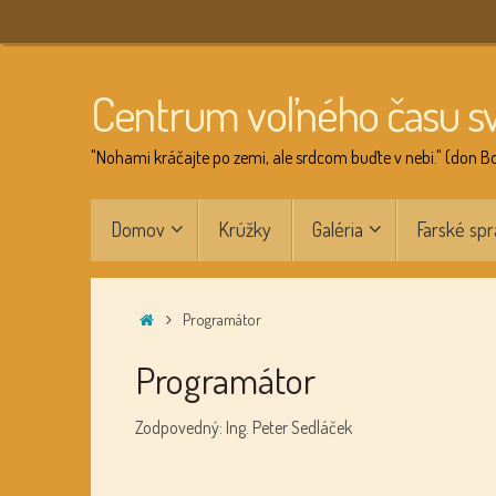
Skip
to
content
Centrum voľného času s
"Nohami kráčajte po zemi, ale srdcom buďte v nebi." (don B
Skip
Domov
Krúžky
Galéria
Farské spr
to
content
Home
Programátor
Programátor
Zodpovedný: Ing. Peter Sedláček