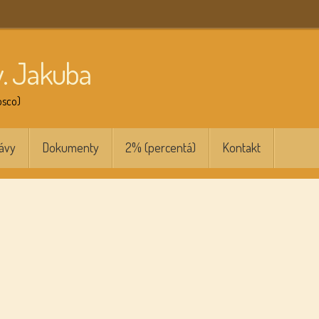
v. Jakuba
osco)
ávy
Dokumenty
2% (percentá)
Kontakt