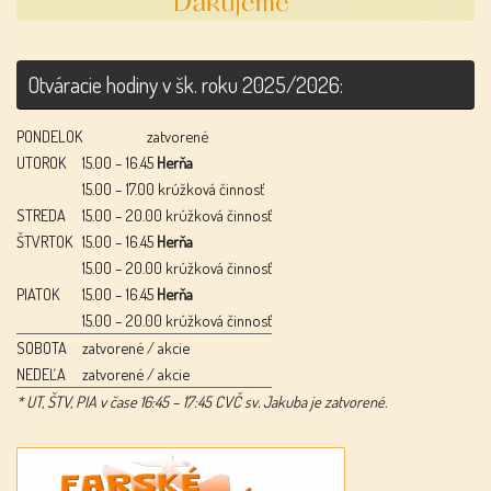
Otváracie hodiny v šk. roku 2025/2026:
PONDELOK
zatvorené
UTOROK
15.00 – 16.45
Herňa
15.00 – 17.00 krúžková činnosť
STREDA
15.00 – 20.00 krúžková činnosť
ŠTVRTOK
15.00 – 16.45
Herňa
15.00 – 20.00 krúžková činnosť
PIATOK
15.00 – 16.45
Herňa
15.00 – 20.00 krúžková činnosť
SOBOTA
zatvorené / akcie
NEDEĽA
zatvorené / akcie
* UT, ŠTV, PIA v čase 16:45 – 17:45 CVČ sv. Jakuba je zatvorené.