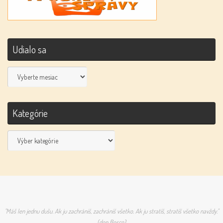
Udialo sa
Udialo
sa
Kategórie
Kategórie
"Máš len jednu dušu. Ak ju zachrániš, zachrániš všetko. Ak ju stratíš, stratíš všetko navždy."
(don Bosco)