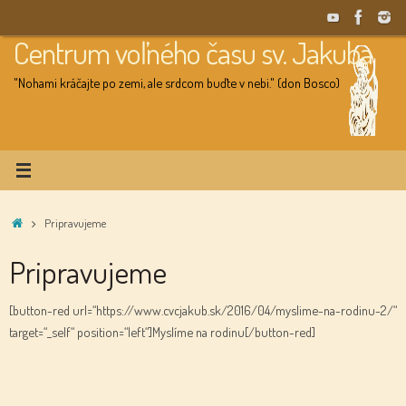
Skip
to
Centrum voľného času sv. Jakuba
content
"Nohami kráčajte po zemi, ale srdcom buďte v nebi." (don Bosco)
Home
Pripravujeme
Pripravujeme
[button-red url=“https://www.cvcjakub.sk/2016/04/myslime-na-rodinu-2/“
target=“_self“ position=“left“]Myslíme na rodinu[/button-red]