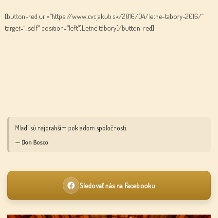
[button-red url=“https://www.cvcjakub.sk/2016/04/letne-tabory-2016/“
target=“_self“ position=“left“]Letné tábory[/button-red]
Mladí sú najdrahším pokladom spoločnosti.
— Don Bosco
Sledovať nás na Facebooku