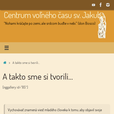
Skip
to
Centrum voľného času sv. Jakuba
content
"Nohami kráčajte po zemi, ale srdcom buďte v nebi." (don Bosco)
Home
A takto sme si tvorili…
A takto sme si tvorili…
[nggallery id=“85″]
Vychovávať znamená viesť mladého človeka k tomu, aby objavil svoje