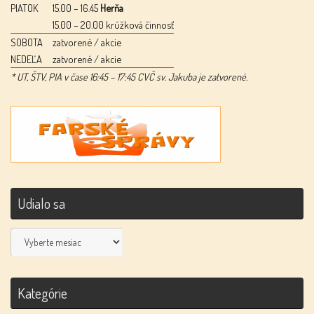
PIATOK
15.00 – 16.45
Herňa
15.00 – 20.00 krúžková činnosť
SOBOTA
zatvorené / akcie
NEDEĽA
zatvorené / akcie
* UT, ŠTV, PIA v čase 16:45 – 17:45 CVČ sv. Jakuba je zatvorené.
Udialo sa
Udialo
sa
Kategórie